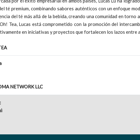
rcada por el éxito empresarial en ambos países, Lucas Lu ha lograd
del té premium, combinando sabores auténticos con un enfoque mode
iencia del té más allá de la bebida, creando una comunidad en torno a
 Oh! Tea, Lucas está comprometido con la promoción del intercambi
tivamente en iniciativas y proyectos que fortalecen los lazos entre
TEA
a
NOMA NETWORK LLC
:
i