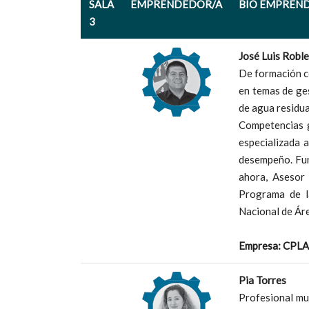
SALA
EMPRENDEDOR/A
BIO EMPREN
3
José Luis Roble
De formación co
en temas de ge
de agua residua
Competencias g
especializada a
desempeño. Fun
ahora, Asesor
Programa de l
Nacional de Ár
Empresa: CPL
Pia Torres
Profesional mul