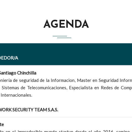
AGENDA
DEDOR/A
Santiago Chinchilla
iería de seguridad de la Informacion, Master en Seguridad Informat
n Sistemas de Telecomunicaciones, Especialista en Redes de Comp
 Internacionales.
WORK SECURITY TEAM S.A.S.
te
do en el impredecible mundo startup desde el año 2016, camino 