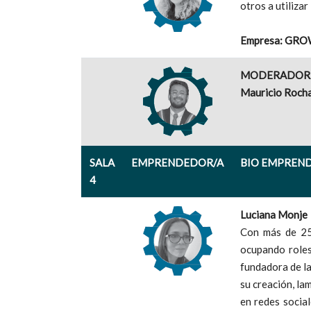
otros a utiliza
Empresa: GR
MODERADOR
Mauricio Roch
SALA
EMPRENDEDOR/A
BIO EMPREN
4
Luciana Monje
Con más de 25 
ocupando roles
fundadora de la
su creación, la
en redes social