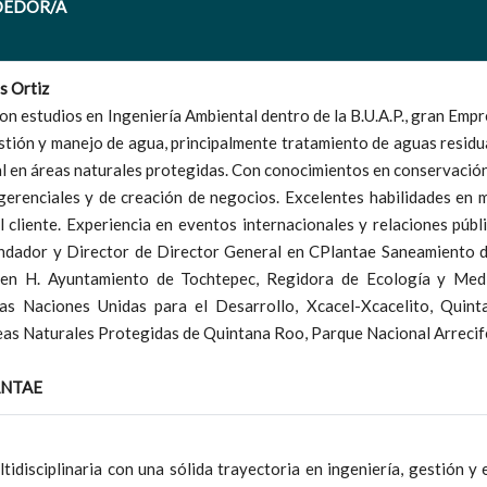
DEDOR/A
s Ortiz
n estudios en Ingeniería Ambiental dentro de la B.U.A.P., gran Emp
stión y manejo de agua, principalmente tratamiento de aguas residu
l en áreas naturales protegidas. Con conocimientos en conservación
erenciales y de creación de negocios. Excelentes habilidades en m
l cliente. Experiencia en eventos internacionales y relaciones públ
dador y Director de Director General en CPlantae Saneamiento de 
 en H. Ayuntamiento de Tochtepec, Regidora de Ecología y Medi
as Naciones Unidas para el Desarrollo, Xcacel-Xcacelito, Quin
eas Naturales Protegidas de Quintana Roo, Parque Nacional Arrecife
ANTAE
tidisciplinaria con una sólida trayectoria en ingeniería, gestión y